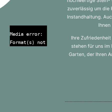
hochwertige Stein-
zuverlässig um die 
Instandhaltung. Auc
Ihnen 
Media error:
Ihre Zufriedenheit
Format(s) not
stehen für uns im
supported or
Garten, der Ihren 
source(s) not
found
Datei
herunterladen:
https://www.lomi-
dinslaken.de/wp-
/LOMI-
content/uploads/2025/04/LOMI-
Dinslaken-
Gartenglueck-
Gartenservice-