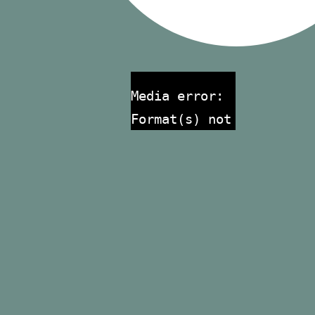
Media error:
Format(s) not
supported or
source(s) not
found
Datei
herunterladen:
https://www.lomi-
dinslaken.de/wp-
content/uploads/2025/04
Dinslaken-
Gartenglueck-
Gartenservice-