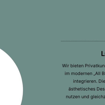
V2.mp4?_=2
Wir bieten Privatk
im modernen „All Bl
integrieren. D
ästhetisches Des
nutzen und gleichze