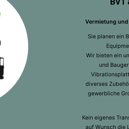
BVT 
Vermietung und
Sie planen ein 
Equipmen
Wir bieten ein 
und Baugerä
Vibrationsplat
diverses Zubehör
gewerbliche Groß
Kein eigenes Tran
auf Wunsch die L